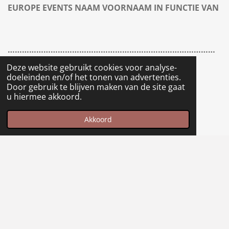
EUROPE EVENTS NAAM VOORNAAM IN FUNCTIE VAN
……………………………………………………………………………
…………………………
Deze website gebruikt cookies voor analyse-
doeleinden en/of het tonen van advertenties.
Door gebruik te blijven maken van de site gaat
u hiermee akkoord.
RESERVEREN
Akkoord
Maak jouw eigen website met
JouwWeb