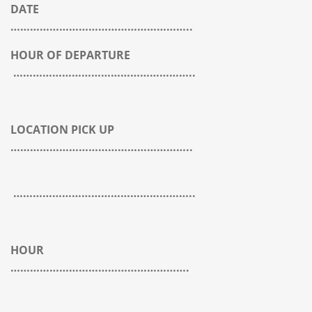
DATE
………………………………………………..
HOUR OF DEPARTURE
………………………………………………..
LOCATION PICK UP
………………………………………………..
………………………………………………..
HOUR
……………………………………………….