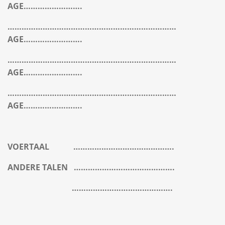
AGE…………………….
………………………………………………………………
AGE…………………….
………………………………………………………………
AGE…………………….
………………………………………………………………
AGE…………………….
VOERTAAL
…………………………………….
ANDERE TALEN
…………………………………….
…………………………………….