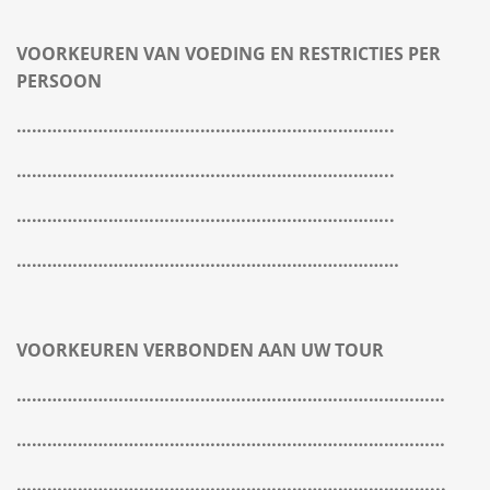
VOORKEUREN VAN VOEDING EN RESTRICTIES PER
PERSOON
………………………………………………………………..
………………………………………………………………..
………………………………………………………………..
…………………………………………………………………
VOORKEUREN VERBONDEN AAN UW TOUR
…………………………………………………………………………
…………………………………………………………………………
………………………………………………………………………...