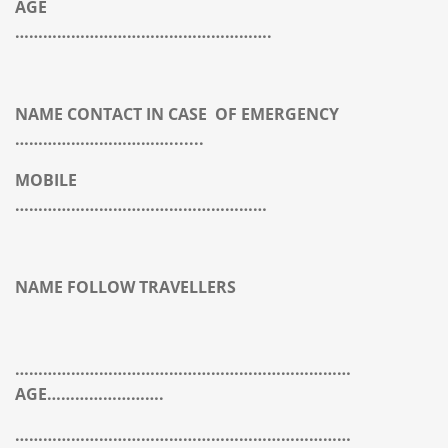
AGE
……………………………………………….
NAME CONTACT IN CASE OF EMERGENCY
…………………………….......
MOBILE
………………………………………………
NAME FOLLOW TRAVELLERS
………………………………………………………………
AGE…………………….
………………………………………………………………