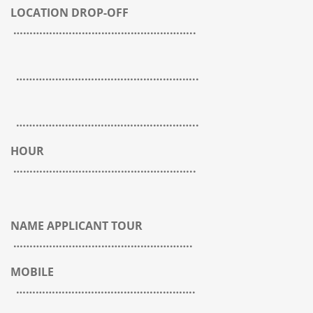
LOCATION DROP-OFF
………………………………………………..
………………………………………………..
………………………………………………..
HOUR
………………………………………………..
NAME APPLICANT TOUR
……………………………………………….
MOBILE
……………………………………………….