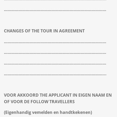
…………………………………………………………………………
CHANGES OF THE TOUR IN AGREEMENT
…………………………………………………………………………
…………………………………………………………………………
…………………………………………………………………………
………………………………………………………………………...
VOOR AKKOORD THE APPLICANT IN EIGEN NAAM EN
OF VOOR DE FOLLOW TRAVELLERS
(Eigenhandig vemelden en handtkekenen)